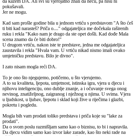
da kažem DA. Ali svi su vjerojatno znali da neću, pa nisu ni
pokušavali.
Jer ne mogu.
Kad sam prošle godine bila u jednom vrtiću s predstavom "A što ćeš
ti biti kad narasteš? Priča o...." odgajateljica me dočekala raširenih
ruku i rekla "Kako nam je drago da ste opet došli. Kad dođe Mala
scena znamo da će biti dobro!"
U drugom vrtiću, nakon iste te predstave, jedna me odgajateljica
zaustavila i rekla "Hvala vam. U vrtiću nikad nismo imali ovako
umjetničku predstavu. Bilo je divno".
I zato nisam mogla reći DA.
To je ono što njegujemo, potičemo, u što vjerujemo.
A to su kvaliteta, ljepota, umjetnost, istinska igra, vjera u djecu i
njihovu inteligenciju, ono dublje znanje, a i očuvanje svega onog
nevinog, znatiželjnog, zaigranog i nježnog u njima. U svima. Vjera
u ljudskost, u ljubav, ljepotu i sklad koji žive u riječima i glazbi,
pokretu i pogledu.
Mogla bih vam prodati toliko predstava i priča koje su "lake za
prodati".
Da o svom poslu razmišljam samo kao o biznisu, to bi i napravila.
Da djecu vidim samo kao izvor lake zarade, kao što neki rade na