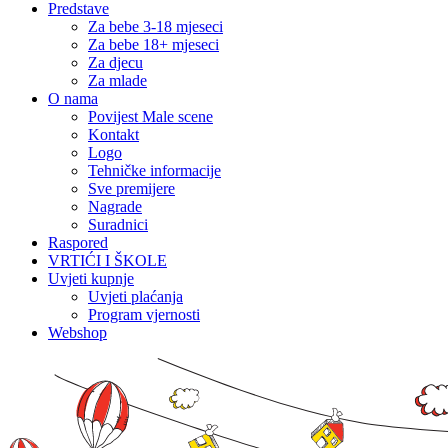
Predstave
Za bebe 3-18 mjeseci
Za bebe 18+ mjeseci
Za djecu
Za mlade
O nama
Povijest Male scene
Kontakt
Logo
Tehničke informacije
Sve premijere
Nagrade
Suradnici
Raspored
VRTIĆI I ŠKOLE
Uvjeti kupnje
Uvjeti plaćanja
Program vjernosti
Webshop