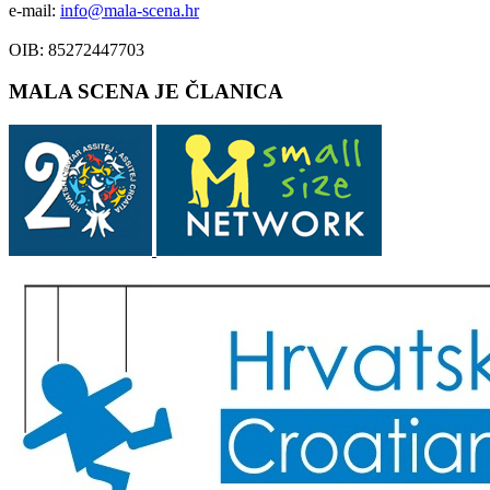
e-mail:
info@mala-scena.hr
OIB: 85272447703
MALA SCENA JE ČLANICA