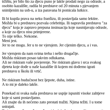
tržištu, jer bilo što za djecu puno je lakše prodati nego za odrasle, a
osobito kazalište, radila bi predstave od 20 minuta s pjevanjem
snimljenim na usb-u, a iza paravana bi pomicala lutkice.
Ili bi kupila prava na neku franšizu, ili postavljala samo lektire.
Možda bi u predstavu pozvala celebritija. Ili napravila predstavu "za
djecu" koja je zapravo prepuna insinuacija koje nasmijavaju odrasle,
a koje za djecu nisu primjerene.
To nije teško. Nekome.
Meni jest.
Jer to ne mogu. Jer u to ne vjerujem. Jer cijenim djecu, a i vas.
Jer vjerujem da nam svima treba i nešto drugačije.
Možda riskiram posao takvim odlukama.
Ali ne riskiram vaše povjerenje. Ne riskiram glavu i srca svakog
djeteta koje dođe u naše kazalište ili kojem mi dođemo igrati
predstavu u školu ili vrtić.
Ne riskiram budućnost bez ljepote, duha, istine.
A to mi je daleko lakše.
Ponekad ni svaka naša predstava ne uspije ispuniti visoke zahtjeve
koje si sami postavljamo.
Ali znajte da ih nećemo zato prestati tražiti. Njima težiti. I u tome
ustrajati.