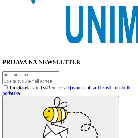
PRIJAVA NA NEWSLETTER
Pročitao/la sam i slažem se s
Izjavom o obradi i zaštiti osobnih
podataka